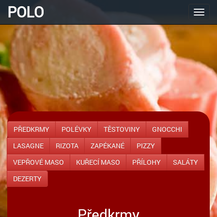
POLO
Navig
PŘEDKRMY
POLÉVKY
TĚSTOVINY
GNOCCHI
LASAGNE
RIZOTA
ZAPÉKANÉ
PIZZY
VEPŘOVÉ MASO
KUŘECÍ MASO
PŘÍLOHY
SALÁTY
DEZERTY
Předkrmy